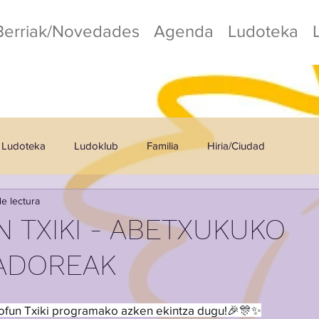
Berriak/Novedades
Agenda
Ludoteka
Ludoteka
Ludoklub
Familia
Hiria/Ciudad
de lectura
o
Kafetegia/Cafetería
 TXIKI - ABETXUKUKO
ADOREAK
ofun Txiki programako azken ekintza dugu!🎉🎊✨