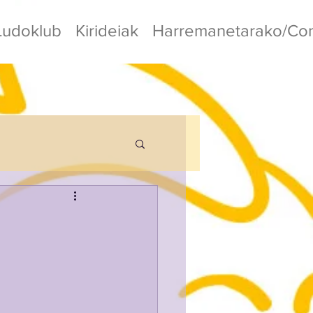
Ludoklub
Kirideiak
Harremanetarako/Con