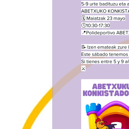
5-9 urte badituzu eta 
ABETXUKO KONKISTA
🗓️ Maiatzak 23 mayo
🕔10:30-17:30
📍Polideportivo ABET
📝 Izen emateak zure l
Este sábado tenemos l
Si tienes entre 5 y 9
⚔️