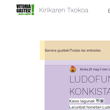
Kirikaren Txokoa
Sarrera guztiak/Todas las entradas
Kirika
21 may
1 min 
Elkartze Aretoa/ Sala de Encuentr
LUDOFUN
KONKIST
Kaixo lagunak 👋🏽
Larunbat honetan Lud