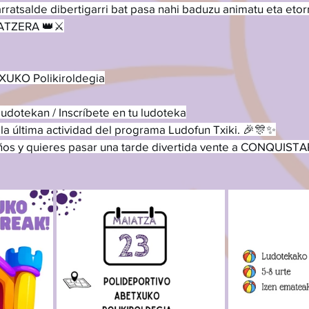
arratsalde dibertigarri bat pasa nahi baduzu animatu eta etorr
TZERA 👑⚔️
XUKO Polikiroldegia
udotekan / Inscríbete en tu ludoteka
a última actividad del programa Ludofun Txiki. 🎉🎊✨
 años y quieres pasar una tarde divertida vente a CONQUI