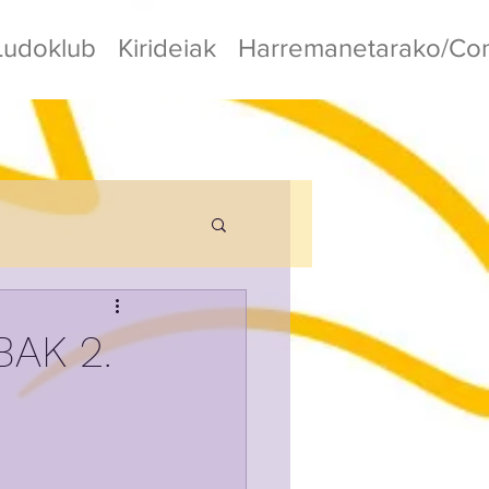
Ludoklub
Kirideiak
Harremanetarako/Con
AK 2.