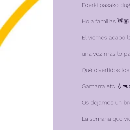
Ederki pasako dug
Hola familias 👋🏾
El viernes acabó 
una vez más lo p
Qué divertidos los
Gamarra etc 💧🔫
Os dejamos un br
La semana que vie