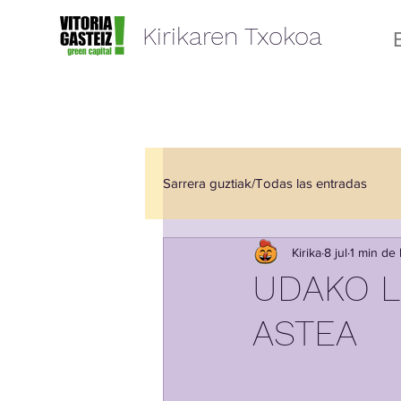
Kirikaren Txokoa
Sarrera guztiak/Todas las entradas
Kirika
8 jul
1 min de 
Elkartze Aretoa/ Sala de Encuentr
UDAKO L
ASTEA