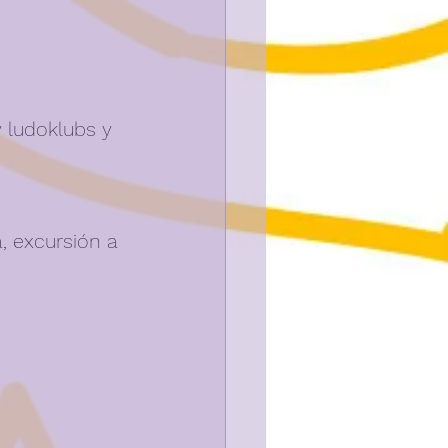
 ludoklubs y 
, excursión a 