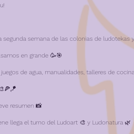
u! 
la segunda semana de las colonias de ludotekas y
asamos en grande 🥳🎯
 juegos de agua, manualidades, talleres de cocina
🎨🍕🪁
eve resumen 📸
ne llega el turno del Ludoart 🎨 y Ludonatura 🌿