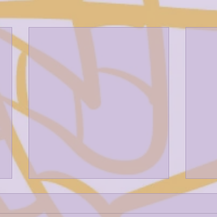
UDAKO LUDOART ETA
LUDONATURA 3. ASTEA