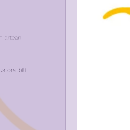
n artean 
stora ibili 