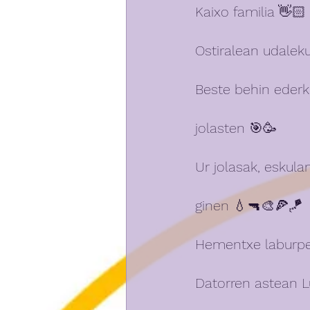
Kaixo familia 👋🏻 
Ostiralean udalek
Beste behin ederk
jolasten 🎯🥳
Ur jolasak, eskulan
ginen 💧🔫🎨🍕🪁
Hementxe laburpen
Datorren astean L