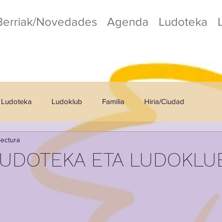
Berriak/Novedades
Agenda
Ludoteka
Ludoteka
Ludoklub
Familia
Hiria/Ciudad
lectura
o
Kafetegia/Cafetería
UDOTEKA ETA LUDOKLUB