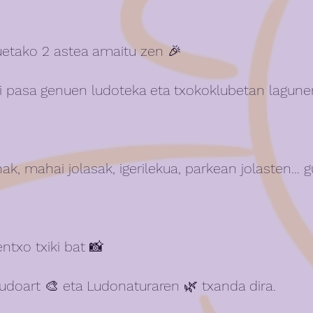
uetako 2 astea amaitu zen 🎉
i pasa genuen ludoteka eta txokoklubetan lagune
ak, mahai jolasak, igerilekua, parkean jolasten... gu
txo txiki bat 📸
udoart 🎨 eta Ludonaturaren 🌿 txanda dira. 