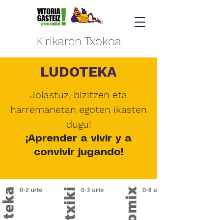
Kirikaren Txokoa
LUDOTEKA
Jolastuz, bizitzen eta
harremanetan egoten ikasten
dugu!
¡Aprender a vivir y a
convivir jugando!