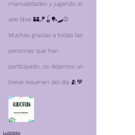
manualidades y jugando al 
aire libre 🏰🪁🪀🏓🛹⚾
Muchas gracias a todas las 
personas que han 
participado, os dejamos un 
breve resumen del día 🫂💙
Ludoteka