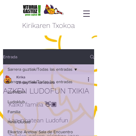
Kirikaren Txokoa
Entrada
Sarrera guztiak/Todas las entradas
Kirika
Sarrera guztiak/Todas las entradas
25 may
1 min de lectura
AZKEN LUDOFUN TXIKIA
Ludoteka
Ludoklub
Kaixo familia 👋🏾 
Familia
Larunbatean Ludofun 
Hiria/Ciudad
Elkartze Aretoa/ Sala de Encuentro