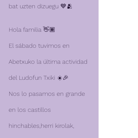
bat uzten dizuegu 💙🫂
Hola familia 👋🏾 
El sábado tuvimos en 
Abetxuko la última actividad 
del Ludofun Txiki ☀️🎉 
Nos lo pasamos en grande 
en los castillos 
hinchables,herri kirolak, 