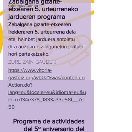
Zabalgana gizarte-
Kafetegia/Cafetería
etxearen 5. urteurreneko 
jardueren programa
Zabalgana gizarte-etxearen 
irekieraren 5. urteurrena
 dela 
eta, hainbat jarduera antolatu 
dira auzoko bizilagunekin ekitaldi 
hori partekatzeko.
ZURE ZAIN GAUDE!!!
https://www.vitoria-
gasteiz.org/wb021/was/contenido
Action.do?
lang=eu&locale=eu&idioma=eu&u
id=u7f34e378_1833a33e58f__7d
59
Programa de actividades 
del 5º aniversario del 