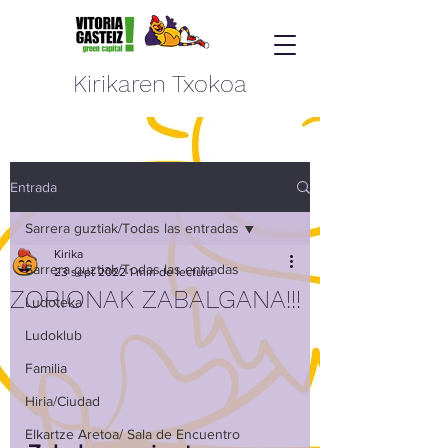
Kirikaren Txokoa
Entrada
Sarrera guztiak/Todas las entradas
Kirika
Sarrera guztiak/Todas las entradas
23 sept 2022
1 min de lectura
ZORIONAK ZABALGANA!!!
Ludoteka
Ludoklub
Familia
Hiria/Ciudad
Elkartze Aretoa/ Sala de Encuentro