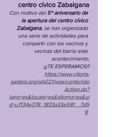
centro cívico Zabalgana
Con motivo del 
5º aniversario de 
la apertura del centro cívico 
Zabalgana
, se han organizado 
una serie de actividades para 
compartir con los vecinos y 
vecinas del barrio este 
acontecimiento.
¡¡¡TE ESPERAMOS!!
https://www.vitoria-
gasteiz.org/wb021/was/contenido
Action.do?
lang=es&locale=es&idioma=es&ui
d=u7f34e378_1833a33e58f__7d5
9