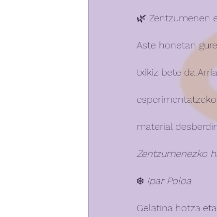
🌿 Zentzumenen es
Aste honetan gure
txikiz bete da.Arr
esperimentatzeko a
material desberdin
Zentzumenezko hai
❄️ 
Ipar Poloa
Gelatina hotza eta