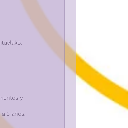
ituelako.
mientos y 
 a 3 años, 