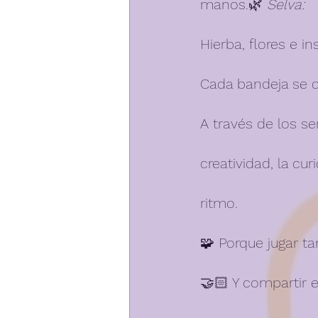
manos.🌿 
Selva:
Hierba, flores e in
Cada bandeja se c
A través de los se
creatividad, la cu
ritmo.
🧩 Porque jugar t
🤝🏻 Y compartir 