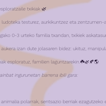
ploratzaile txikiak 🌿
 ludoteka testurez, aurkikuntzez eta zentzumen-
iagako 0-3 urteko familia txandan, txikiek askatas
ukera izan dute jolasaren bidez: ukituz, manipul
ak esploratuz, familien laguntzarekin.☘️🌿🍂🌎 
nbat ingurunetan barrena ibili gara:
 animalia polarrak, sentsazio berriak ezagutzeko e