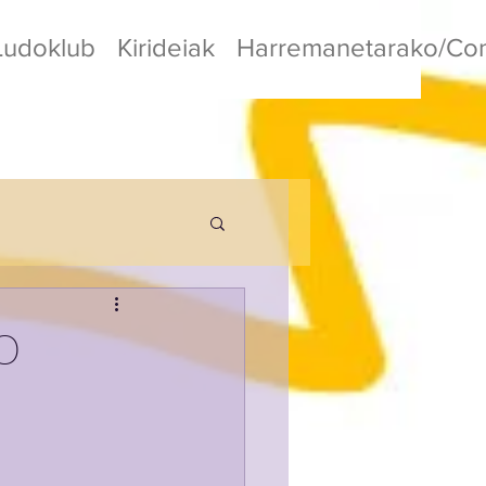
Ludoklub
Kirideiak
Harremanetarako/Con
O