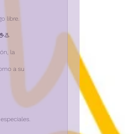
o libre.
🖖👃
ón, la 
orno a su 
especiales.