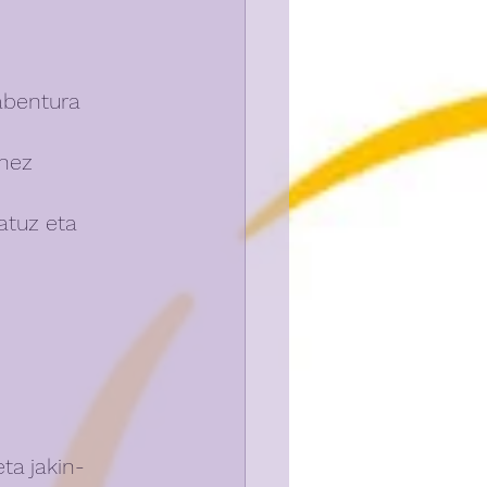
abentura 
unez 
atuz eta 
ta jakin-