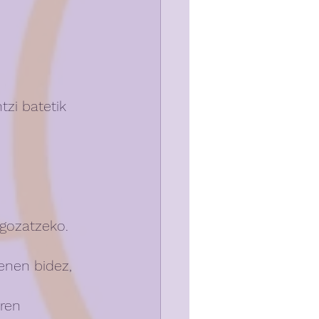
zi batetik 
 gozatzeko.
enen bidez, 
ren 