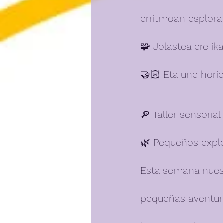
erritmoan esplorat
🧩 Jolastea ere ik
🤝🏻 Eta une horie
🔎 Taller sensorial
🌿 Pequeños explo
Esta semana nuest
pequeñas aventuras