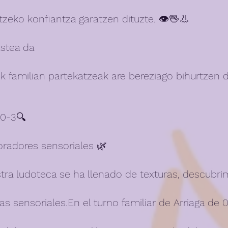
zeko konfiantza garatzen dituzte. 👁️🖖👃
astea da
k familian partekatzeak are bereziago bihurtzen d
 0-3🔍
radores sensoriales 🌿
ra ludoteca se ha llenado de texturas, descubri
 sensoriales.En el turno familiar de Arriaga de 0