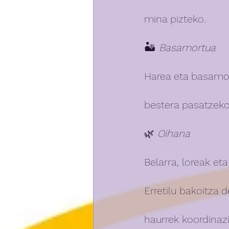
mina pizteko.
🏜️ 
Basamortua
Harea eta basamor
bestera pasatzeko
🌿 
Oihana
Belarra, loreak et
Erretilu bakoitza
haurrek koordinaz