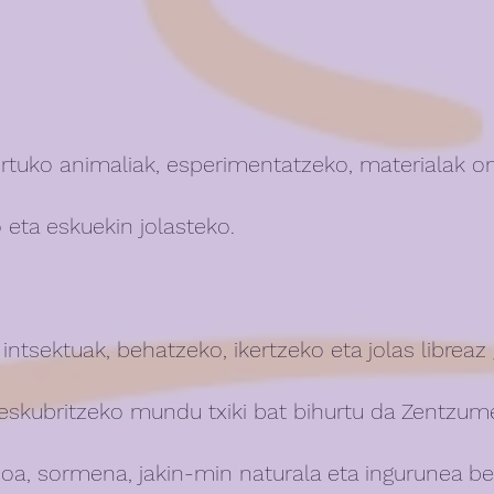
tuko animaliak, esperimentatzeko, materialak ont
 eta eskuekin jolasteko.
a intsektuak, behatzeko, ikertzeko eta jolas libreaz
 deskubritzeko mundu txiki bat bihurtu da Zentzum
ioa, sormena, jakin-min naturala eta ingurunea be