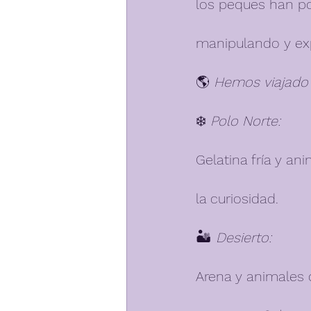
los peques han po
manipulando y exp
🌎 
Hemos viajado 
❄️ 
Polo Norte:
Gelatina fría y a
la curiosidad.
🏜️ 
Desierto:
Arena y animales d