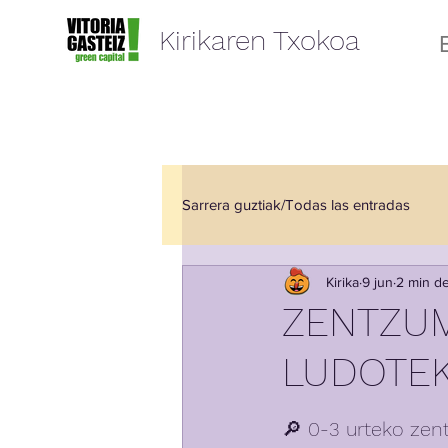
Kirikaren Txokoa
Sarrera guztiak/Todas las entradas
Kirika
9 jun
2 min de
Elkartze Aretoa/ Sala de Encuentr
ZENTZUM
LUDOTE
🔎 0-3 urteko zen