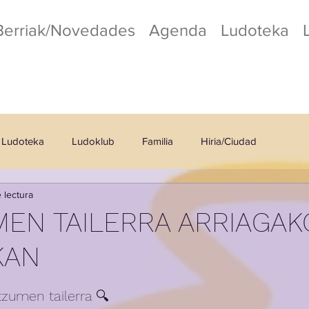
Berriak/Novedades
Agenda
Ludoteka
Ludoteka
Ludoklub
Familia
Hiria/Ciudad
 lectura
o
Kafetegia/Cafetería
EN TAILERRA ARRIAGAK
KAN
tzumen tailerra 🔍