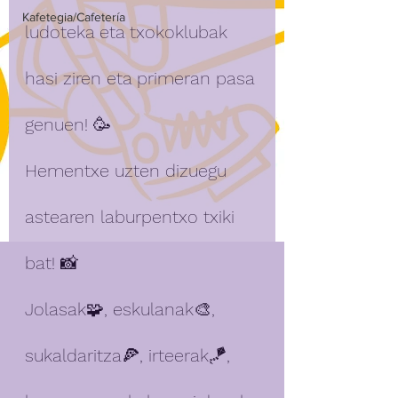
Kafetegia/Cafetería
ludoteka eta txokoklubak 
hasi ziren eta primeran pasa 
genuen! 🥳
Hementxe uzten dizuegu 
astearen laburpentxo txiki 
bat! 📸
Jolasak🧩, eskulanak🎨, 
sukaldaritza🍕, irteerak🪁, 