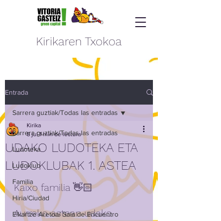
Kirikaren Txokoa
Entrada
Sarrera guztiak/Todas las entradas
Kirika
Sarrera guztiak/Todas las entradas
8 jul
1 min de lectura
UDAKO LUDOTEKA ETA
Ludoteka
LUDOKLUBAK 1. ASTEA
Ludoklub
Familia
Kaixo familia 👋🏻
Hiria/Ciudad
Aurreko astean udako 
Elkartze Aretoa/ Sala de Encuentro