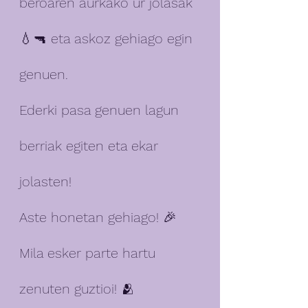
beroaren aurkako ur jolasak 
💧🔫 eta askoz gehiago egin 
genuen.
Ederki pasa genuen lagun 
berriak egiten eta ekar 
jolasten! 
Aste honetan gehiago! 🎉
Mila esker parte hartu 
zenuten guztioi! 🫂