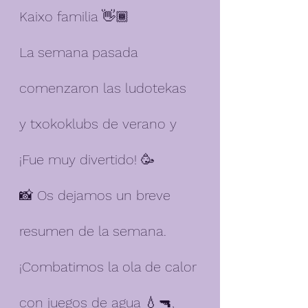
Kaixo familia 👋🏾
La semana pasada 
comenzaron las ludotekas 
y txokoklubs de verano y 
¡Fue muy divertido! 🥳
📸 Os dejamos un breve 
resumen de la semana.
¡Combatimos la ola de calor 
con juegos de agua 💧🔫, 