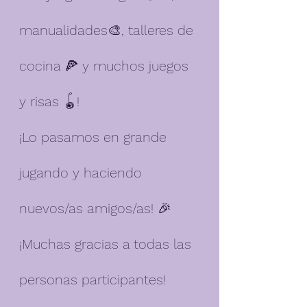
manualidades🎨, talleres de 
cocina 🍕 y muchos juegos 
y risas 🪀!
¡Lo pasamos en grande 
jugando y haciendo 
nuevos/as amigos/as! 🎉
¡Muchas gracias a todas las 
personas participantes! 