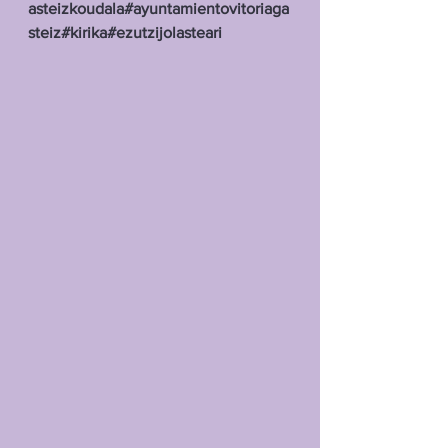
asteizkoudala
#ayuntamientovitoriaga
steiz
#kirika
#ezutzijolasteari