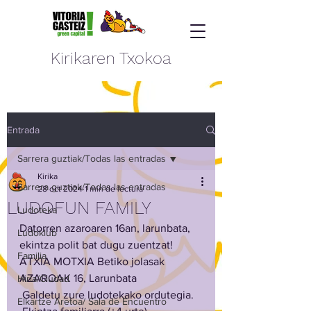
Kirikaren Txokoa
Entrada
Sarrera guztiak/Todas las entradas
Kirika
Sarrera guztiak/Todas las entradas
28 oct 2024
1 min de lectura
LUDOFUN FAMILY
Ludoteka
Datorren azaroaren 16an, larunbata, 
Ludoklub
ekintza polit bat dugu zuentzat!
Familia
ATXIA MOTXIA Betiko jolasak
AZAROAK 16, Larunbata
Hiria/Ciudad
 Galdetu zure ludotekako ordutegia.
Elkartze Aretoa/ Sala de Encuentro