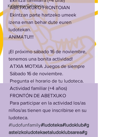
 Ekintza familiarra (+4 urte)
Kafetegia/Cafetería
 ABETXUKUKO FRONTOIAN
 Ekintzan parte hartzeko umeek 
izena eman behar dute euren 
ludotekan.
ANIMATU!!!
¡El próximo sábado 16 de noviembre, 
tenemos una bonita actividad!
 ATXIA MOTXIA Juegos de siempre
 Sábado 16 de noviembre.
 Pregunta el horario de tu ludoteca.
 Actividad familiar (+4 años)
 FRONTÓN DE ABETXUKO
 Para participar en la actividad los/as 
niños/as tienen que inscribirse en su 
ludoteca.
#ludofunfamily
#ludoteka
#ludoklub
#g
asteizkoludotekaetaludoklubsarea
#g