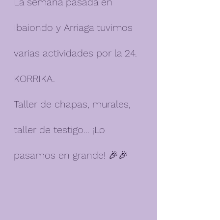
La semana pasada en 
Ibaiondo y Arriaga tuvimos 
varias actividades por la 24. 
KORRIKA. 
Taller de chapas, murales, 
taller de testigo... ¡Lo 
pasamos en grande! 🎉🎉