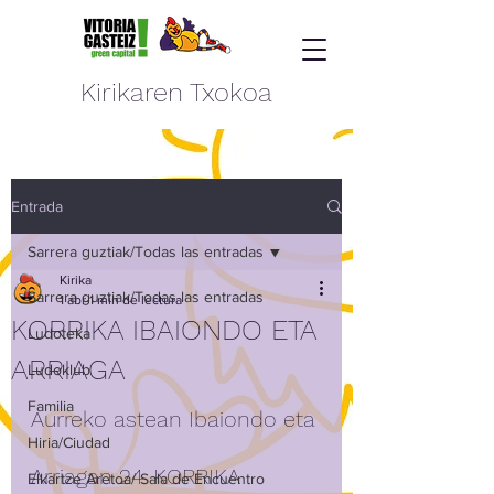
Kirikaren Txokoa
Entrada
Sarrera guztiak/Todas las entradas
Kirika
Sarrera guztiak/Todas las entradas
1 abr
1 min de lectura
KORRIKA IBAIONDO ETA
Ludoteka
ARRIAGA
Ludoklub
Familia
Aurreko astean Ibaiondo eta 
Hiria/Ciudad
Arriagan 24. KORRIKA 
Elkartze Aretoa/ Sala de Encuentro