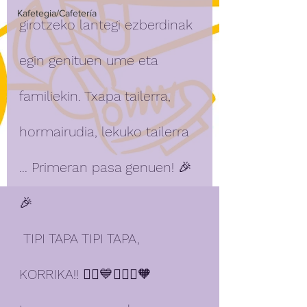
Kafetegia/Cafetería
girotzeko lantegi ezberdinak 
egin genituen ume eta 
familiekin. Txapa tailerra, 
hormairudia, lekuko tailerra 
... Primeran pasa genuen! 🎉
🎉
 TIPI TAPA TIPI TAPA, 
KORRIKA!! 🏃‍♀️💙🏃🏿‍♂️🧡