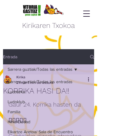
Kirikaren Txokoa
Entrada
Sarrera guztiak/Todas las entradas
Kirika
Sarrera guztiak/Todas las entradas
21 mar
1 min de lectura
KORRIKA HASI DA!!
Ludoteka
Ludoklub
Gaur 24. Korrika hasten da 
Familia
🏃‍♀️🏃🏿‍♂️
Hiria/Ciudad
Elkartze Aretoa/ Sala de Encuentro