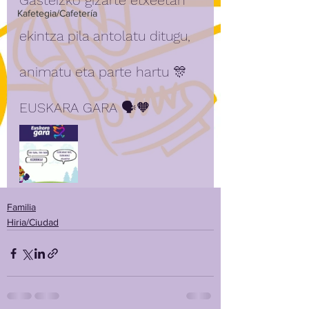
Gasteizko gizarte etxeetan 
Kafetegia/Cafetería
ekintza pila antolatu ditugu, 
animatu eta parte hartu 🎊
EUSKARA GARA 🗣️🧡
Familia
Hiria/Ciudad