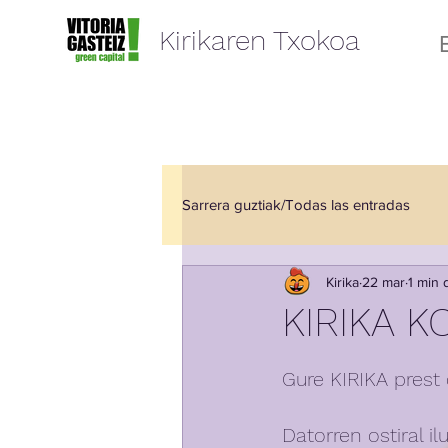
Kirikaren Txokoa
Sarrera guztiak/Todas las entradas
Kirika
22 mar
1 min 
Elkartze Aretoa/ Sala de Encuentr
KIRIKA K
Gure KIRIKA prest d
Datorren ostiral il