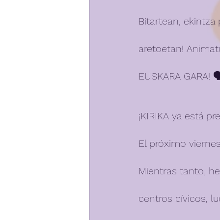
Bitartean, ekintza 
aretoetan! Animatu
EUSKARA GARA! 🗣️
¡KIRIKA ya está prep
El próximo viernes
Mientras tanto, h
centros cívicos, l