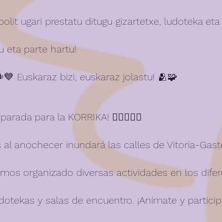
polit ugari prestatu ditugu gizartetxe, ludoteka eta
 eta parte hartu! 
 Euskaraz bizi, euskaraz jolastu! 🫂🧩
arada para la KORRIKA! 🏃🏿‍♂️🏃‍♀️
 al anochecer inundará las calles de Vitoria-Gast
emos organizado diversas actividades en los difer
udotekas y salas de encuentro. ¡Anímate y particip