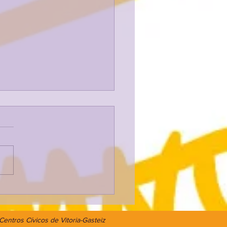
RALDE GIZARTETXEKO
Centros Cívicos de Vitoria-Gasteiz