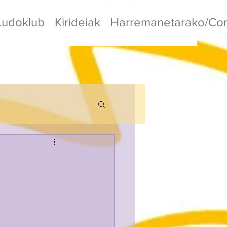
Ludoklub
Kirideiak
Harremanetarako/Con