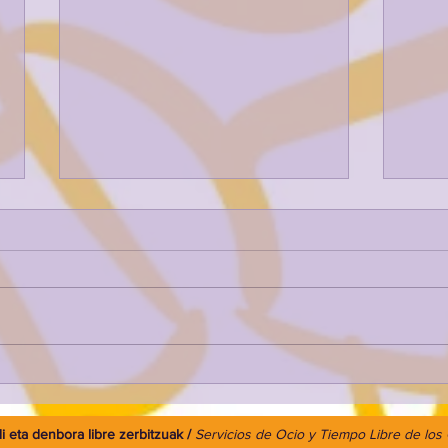
UDAKO LUDOART ETA
LUDONATURA 3. ASTEA
Kaixo familia 👋🏼 Aurreko
ostiralean udako ludoart txanda
eta Ludonatura amaitu ziren 🥳
Ederki pasa genuen Arana,
Ariznabarra eta Landatxon gure
IPAR
arte gaitasunak frogatzen, artista
JAIA
batzuk gara! 🎨🖌️
 eta denbora libre zerbitzuak /
Servicios de Ocio y Tiempo Libre de los 