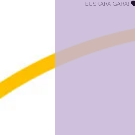
EUSKARA GARA! 🗣️