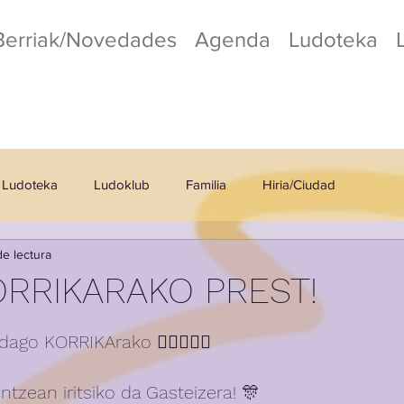
Berriak/Novedades
Agenda
Ludoteka
Ludoteka
Ludoklub
Familia
Hiria/Ciudad
de lectura
o
Kafetegia/Cafetería
ORRIKARAKO PREST!
ago KORRIKArako 🏃‍♀️🏃🏿‍♂️
untzean iritsiko da Gasteizera! 🎊