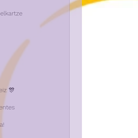
 elkartze 
eiz 🎊
entes 
a! 