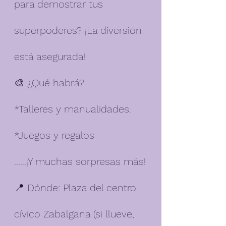
para demostrar tus 
superpoderes? ¡La diversión 
está asegurada!
🎨 ¿Qué habrá?
*Talleres y manualidades.
*Juegos y regalos
......¡Y muchas sorpresas más!
📍 Dónde: Plaza del centro 
cívico Zabalgana (si llueve, 