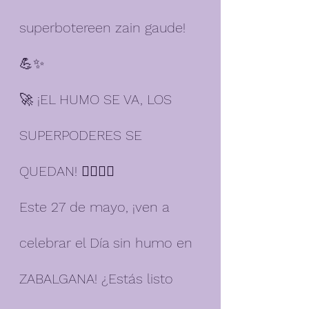
superbotereen zain gaude! 
💪✨
🚀 ¡EL HUMO SE VA, LOS 
SUPERPODERES SE 
QUEDAN! 🦸‍♂️🦸‍♀️
Este 27 de mayo, ¡ven a 
celebrar el Día sin humo en 
ZABALGANA! ¿Estás listo 