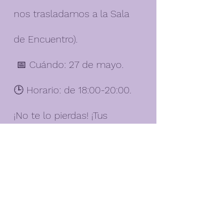
nos trasladamos a la Sala 
de Encuentro).
 📅 Cuándo: 27 de mayo. 
🕒 Horario: de 18:00-20:00.
¡No te lo pierdas! ¡Tus 
superpoderes te esperan! 💪
✨