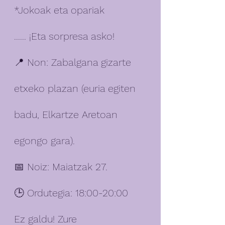
*Jokoak eta opariak
...... ¡Eta sorpresa asko!
📍 Non: Zabalgana gizarte 
etxeko plazan (euria egiten 
badu, Elkartze Aretoan 
egongo gara). 
📅 Noiz: Maiatzak 27. 
🕒 Ordutegia: 18:00-20:00
Ez galdu! Zure 