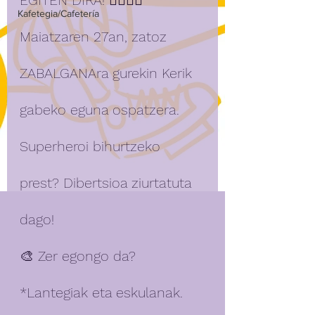
EGITEN DIRA! 🦸‍♂️🦸‍♀️
Kafetegia/Cafetería
Maiatzaren 27an, zatoz 
ZABALGANAra gurekin Kerik 
gabeko eguna ospatzera. 
Superheroi bihurtzeko 
prest? Dibertsioa ziurtatuta 
dago!
🎨 Zer egongo da?
*Lantegiak eta eskulanak.