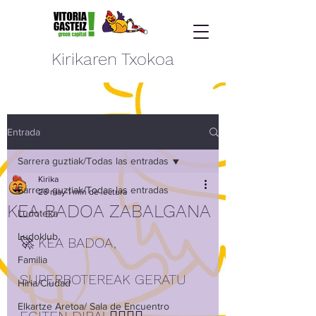
Kirikaren Txokoa
Entrada
Sarrera guztiak/Todas las entradas
Kirika
Sarrera guztiak/Todas las entradas
26 may
1 min de lectura
KEA BADOA ZABALGANA
Ludoteka
Ludoklub
🚀 KEA BADOA, 
Familia
SUPERBOTEREAK GERATU 
Hiria/Ciudad
Elkartze Aretoa/ Sala de Encuentro