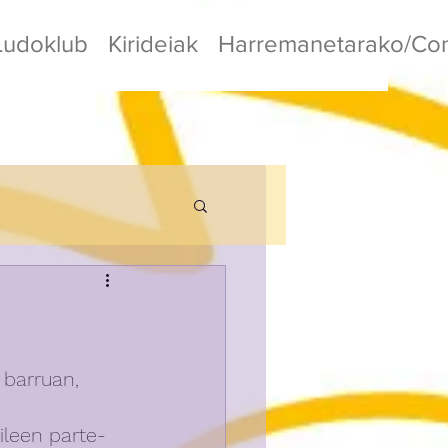
Ludoklub
Kirideiak
Harremanetarako/Con
barruan, 
ileen parte-