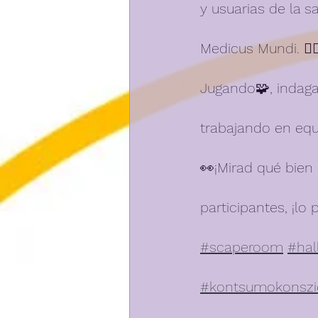
y usuarias de la 
Medicus Mundi. 🕵🏻
Jugando🧩, indaga
trabajando en eq
👀¡Mirad qué bien
participantes, ¡l
#scaperoom
#hal
#kontsumokonszi