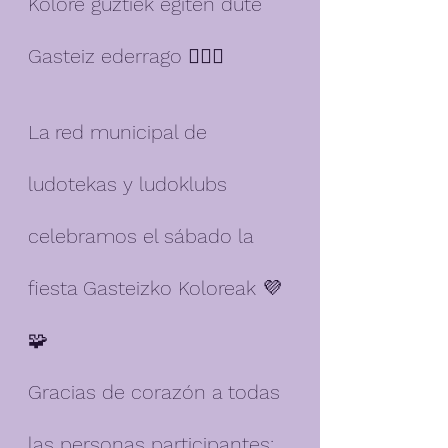
Kolore guztiek egiten dute 
Gasteiz ederrago 🏳️‍🌈🎨
La red municipal de 
ludotekas y ludoklubs 
celebramos el sábado la 
fiesta Gasteizko Koloreak 💜
🧩
Gracias de corazón a todas 
las personas participantes: 