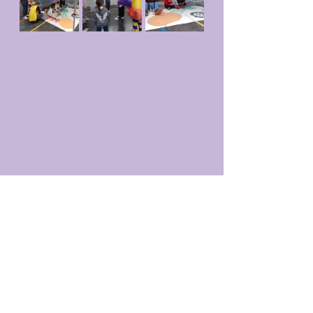
Ludoteka
Ludoklub
Familia