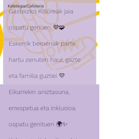
Kafetegia/Cafetería
Gasteizko Koloreak jaia 
ospatu genuen 💜🧩
Eskerrik beroenak parte 
hartu zenuten haur, gazte 
eta familia guztiei 💛
Elkarrekin aniztasuna, 
errespetua eta inklusioa 
ospatu genituen 🌍✨