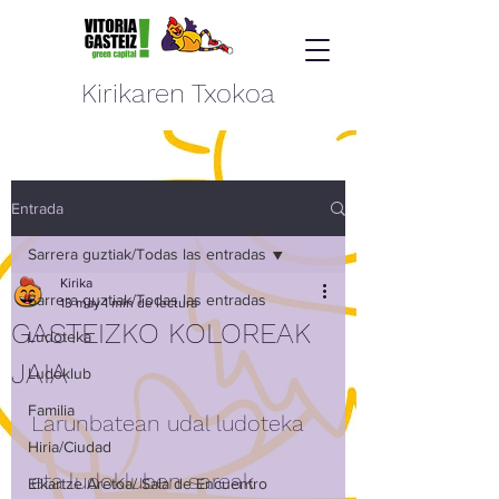
Kirikaren Txokoa
Entrada
Sarrera guztiak/Todas las entradas
Kirika
Sarrera guztiak/Todas las entradas
13 may
1 min de lectura
GASTEIZKO KOLOREAK
Ludoteka
JAIA
Ludoklub
Familia
Larunbatean udal ludoteka 
Hiria/Ciudad
eta ludokluben sareak 
Elkartze Aretoa/ Sala de Encuentro