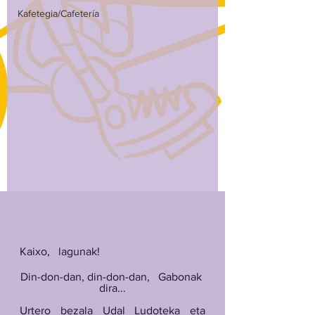
Kafetegia/Cafetería
Kaixo,   lagunak!
Din-don-dan, din-don-dan,   Gabonak 
dira...
Urtero bezala Udal Ludoteka eta   