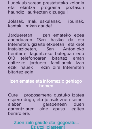
Ludoklub sarean prestatutako kolonia 
eta ekintza programa poztasun 
haundiz   aurkezten dizuegu!!
Jolasak, irriak, eskulanak,   ipuinak, 
kantak…irrikan gaude!
Jardueretan   izen emateko epea 
abenduaren 13an hasiko da eta 
Interneten, gizarte etxeetan   eta kirol 
instalazioetan, San Antonioko 
herritarrei laguntzeko bulegoan edo   
010 telefonoaren bitartez eman 
daitezke jarduera familiarrak izan 
ezik, hauek   ezin dira Interneten 
bitartez egin. 
Izen ematea eta informazio gehiago 
hemen
Gure   proposamena gustuko izatea 
espero dugu, eta jolasak zuen seme-
alaben   garapenean duen 
garrantziaren alde apustu egitea 
berriro ere.
Zuen zain gaude eta  gogoratu…
   Ez utzi jolasteari!