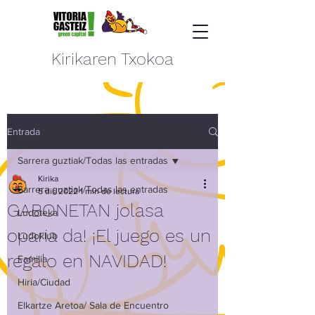
Kirikaren Txokoa
Entrada
Sarrera guztiak/Todas las entradas
Kirika
Sarrera guztiak/Todas las entradas
5 dic 2022
1 min de lectura
GABONETAN jolasa
Ludoteka
oparia da! ¡El juego es un
Ludoklub
regalo en NAVIDAD!
Familia
Hiria/Ciudad
Elkartze Aretoa/ Sala de Encuentro