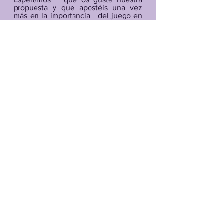
propuesta y que apostéis una vez 
más en la importancia   del juego en 
el desarrollo de vuestros/as hijos/as. 
Os esperamos y recordad…
   ¡Nunca dejéis de jugar!
Ludoteka
GABONAK
NAVIDAD
VITORIA-GASTEIZ
Ludoteka
Ludoklub
Familia
Ver todo
Entradas recientes