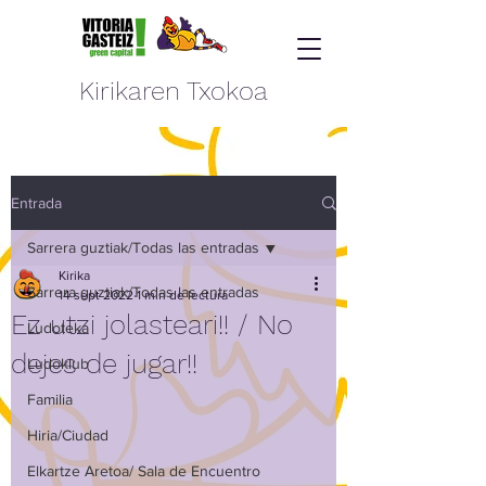
Kirikaren Txokoa
Entrada
Sarrera guztiak/Todas las entradas
Kirika
Sarrera guztiak/Todas las entradas
14 sept 2022
1 min de lectura
Ez utzi jolasteari!! / No
Ludoteka
dejes de jugar!!
Ludoklub
Familia
Hiria/Ciudad
Elkartze Aretoa/ Sala de Encuentro