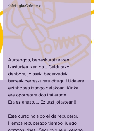
Kafetegia/Cafetería
Aurtengoa, berreskuratzearen 
ikasturtea izan da... Galdutako 
denbora, jolasak, bedarkadak, 
barreak berreskuratu ditugu!! Uda ere 
ezinhobea izango delakoan, Kirika 
ere oporretara doa irailerarte!! 
Eta ez ahaztu... Ez utzi jolasteari!!
Este curso ha sido el de recuperar... 
Hemos recuperado tiempo, juego, 
abrazos, risas!! Seguro que el verano 