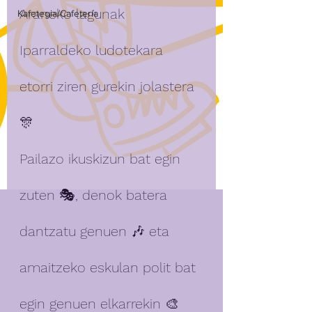
Araneko lagunak 
Kafetegia/Cafetería
Iparraldeko ludotekara 
etorri ziren gurekin jolastera 
🎊
Pailazo ikuskizun bat egin 
zuten 🎭, denok batera 
dantzatu genuen 🎶 eta 
amaitzeko eskulan polit bat 
egin genuen elkarrekin 🎨