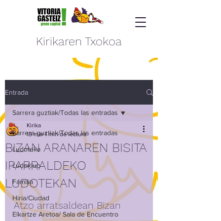
Kirikaren Txokoa
Entrada
Sarrera guztiak/Todas las entradas
Kirika
Sarrera guztiak/Todas las entradas
13 mar
1 min de lectura
BIZAN ARANAREN BISITA
Ludoteka
IPARRALDEKO
Ludoklub
LUDOTEKAN
Familia
Hiria/Ciudad
Atzo arratsaldean Bizan 
Elkartze Aretoa/ Sala de Encuentro