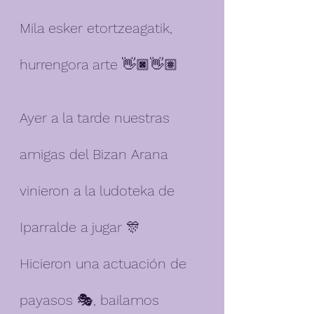
Mila esker etortzeagatik, 
hurrengora arte 👋🏿👋🏽
Ayer a la tarde nuestras 
amigas del Bizan Arana 
vinieron a la ludoteka de 
Iparralde a jugar 🎊 
Hicieron una actuación de 
payasos 🎭, bailamos 