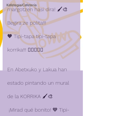
Kafetegia/Cafetería
margotzen hasi dira! 🖌️🎨
Begira ze polita!!! 
🧡 Tipi-tapa tipi-tapa 
korrika!!! 🏃🏿‍♂️🏃‍♀️
En Abetxuko y Lakua han 
estado pintando un mural 
de la KORRIKA 🖌️🎨
 ¡Mirad qué bonito! 💙 Tipi-