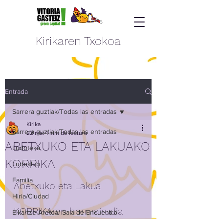
Kirikaren Txokoa
Entrada
Sarrera guztiak/Todas las entradas
Kirika
Sarrera guztiak/Todas las entradas
22 mar
1 min de lectura
ABETXUKO ETA LAKUAKO
Ludoteka
KORRIKA
Ludoklub
Familia
Abetxuko eta Lakua 
Hiria/Ciudad
KORRIKAren hormairudia 
Elkartze Aretoa/ Sala de Encuentro