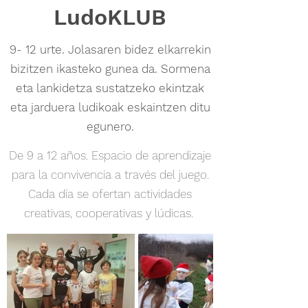
LudoKLUB
9- 12 urte. Jolasaren bidez elkarrekin
bizitzen ikasteko gunea da. Sormena
eta lankidetza sustatzeko ekintzak
eta jarduera ludikoak eskaintzen ditu
egunero.
De 9 a 12 años. Espacio de aprendizaje
para la convivencia a través del juego.
Cada día se ofertan actividades
creativas, cooperativas y lúdicas.