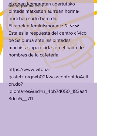
gizonen komunetan agertutako 
Kafetegia/Cafetería
pintada matxisten aurrean horma-
irudi hau sortu berri da.
Elkarrekin feminismorantz 💜💜💜
Esta es la respuesta del centro cívico 
de Salburua ante las pintadas 
machistas aparecidas en el baño de 
hombres de la cafetería.
https://www.vitoria-
gasteiz.org/wb021/was/contenidoActi
on.do?
idioma=es&uid=u_4bb7d050_183aa4
3dda5__7f1